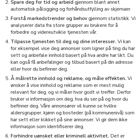
Spare deg for tid og arbeid
gjennom blant annet
automatisk pålogging og forhåndsutfylling av skjemaer.
Forstå markedstrender og behov
gjennom statistikk. Vi
analyserer data fra store grupper av brukere for å
forbedre og videreutvikle tjenesten vår.
Tilpasse tjenesten til deg og dine interesser.
Vi kan
for eksempel vise deg annonser som ligner på ting du har
sett og anbefale innhold basert på hva andre har likt. Du
kan også få anbefalinger og tilbud basert på din adresse
eller hvor du befinner deg.
Å målrette innhold og reklame, og måle effekten.
Vi
ønsker å vise innhold og reklame som er mest mulig
relevant for deg, og vi måler hvor godt vi treffer. Derfor
bruker vi informasjon om deg, hva du ser på og hvor du
befinner deg. Våre annonsører vil kunne se hvilke
aldersgrupper, kjønn og bosteder (på kommunenivå) som
har sett eller klikket på sine annonser. Vi gir dem ikke
informasjon som identifiserer deg.
Forhindre uønsket eller kriminell aktivitet.
Det er